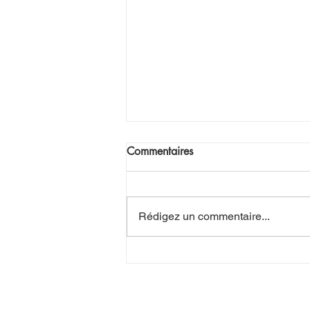
Commentaires
Rédigez un commentaire...
Port-Vendres : Joséphine
Terrades, née Araté, dite «
Fifine », s'est éteinte à l'âge
de 97 ans