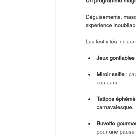
Un programme magiqu
Déguisements, masques
expérience inoublia
Les festivités incluent
Jeux gonflables
Miroir selfie
 : c
couleurs.
Tattoos éphémè
carnavalesque.
Buvette gourma
pour une pause d