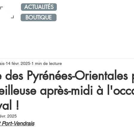
ACTUALITÉS
NOS RÉSEAUX
ÉVÈNE
BOUTIQUE
ais
14 févr. 2025
1 min de lecture
le des Pyrénées-Orientales
illeuse après-midi à l'occ
al !
évr. 2025
t Port-Vendrais