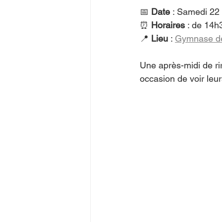
📅 
Date
 : Samedi 22 
⏰ 
Horaires
 : de 14h
📍 
Lieu
 : 
Gymnase de
Une après-midi de ri
occasion de voir leu