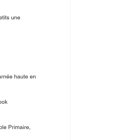
tits une 
urnée haute en 
ook 
ole Primaire, 