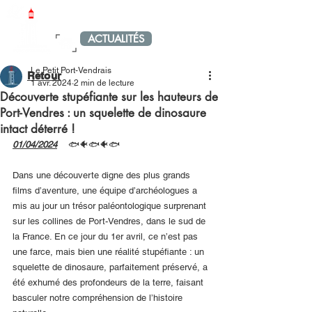
LE PETIT PORT-VENDRAIS
ACTUALITÉS
MENU
Le Petit Port-Vendrais
Retour
1 avr. 2024
2 min de lecture
Découverte stupéfiante sur les hauteurs de
Port-Vendres : un squelette de dinosaure
intact déterré !
01/04/2024
🐟🐠🐟🐠🐟
Dans une découverte digne des plus grands 
films d’aventure, une équipe d’archéologues a 
mis au jour un trésor paléontologique surprenant 
sur les collines de Port-Vendres, dans le sud de 
la France. En ce jour du 1er avril, ce n’est pas 
une farce, mais bien une réalité stupéfiante : un 
squelette de dinosaure, parfaitement préservé, a 
été exhumé des profondeurs de la terre, faisant 
basculer notre compréhension de l’histoire 