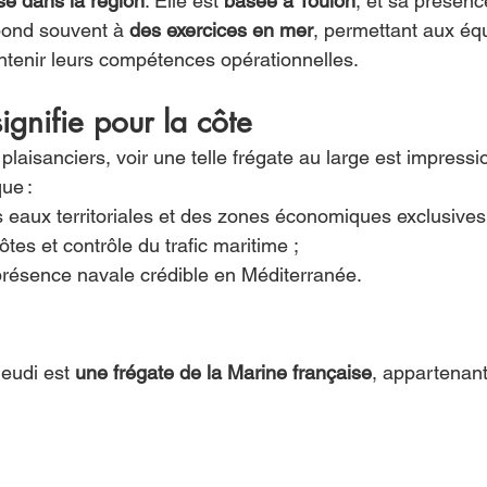
se dans la région
. Elle est 
basée à Toulon
, et sa présenc
pond souvent à 
des exercices en mer
, permettant aux éq
intenir leurs compétences opérationnelles.
ignifie pour la côte
 plaisanciers, voir une telle frégate au large est impressi
ue :
 eaux territoriales et des zones économiques exclusives
tes et contrôle du trafic maritime ;
présence navale crédible en Méditerranée.
eudi est 
une frégate de la Marine française
, appartenant