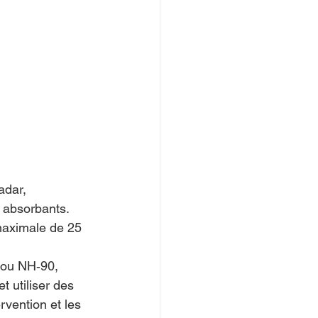
adar, 
x absorbants.
 maximale de 25 
 ou NH‑90, 
 utiliser des 
ervention et les 