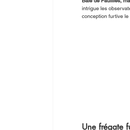
Baie de Paulilles, m
intrigue les observat
conception furtive le 
Une frégate f