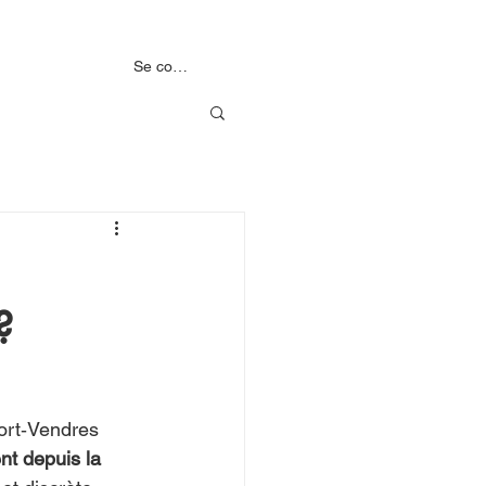
MENTS
NOS PARTENAIRES
Se connecter
?
ort‑Vendres 
nt depuis la 