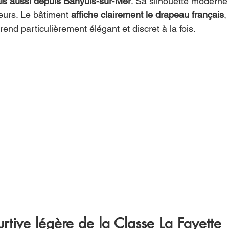
ais aussi depuis Banyuls‑sur‑Mer
. Sa silhouette moderne 
eurs. Le bâtiment 
affiche clairement le drapeau français
,
rend particulièrement élégant et discret à la fois.
urtive légère de la Classe La Fayette