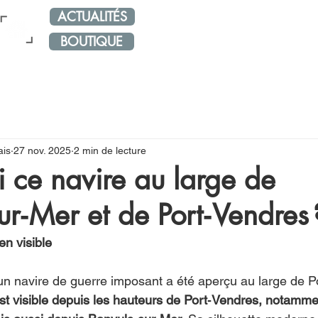
ACTUALITÉS
NOS RÉSEAUX
ÉVÈNE
BOUTIQUE
ais
27 nov. 2025
2 min de lecture
i ce navire au large de
ur‑Mer et de Port‑Vendres 
en visible
n navire de guerre imposant a été aperçu au large de P
est visible depuis les hauteurs de Port‑Vendres, notamme