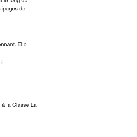
e le long du 
uipages de 
onnant. Elle 
 ;
 à la Classe La 