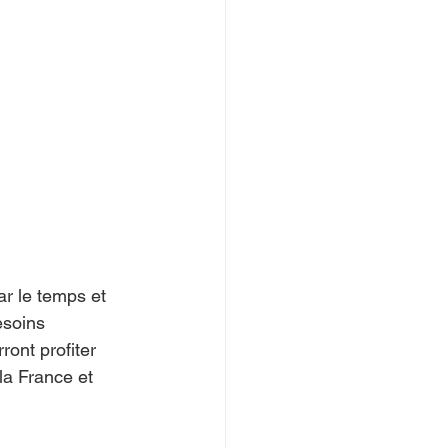
r le temps et 
esoins 
ont profiter 
la France et 