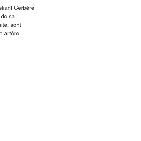
eliant Cerbère 
 de sa 
ite, sont 
e artère 