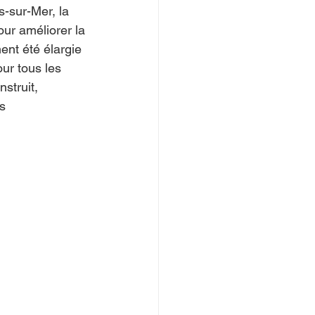
s-sur-Mer, la 
our améliorer la 
ent été élargie 
ur tous les 
struit, 
s 