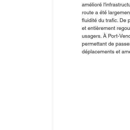
amélioré l'infrastruc
route a été largement
fluidité du trafic. D
et entièrement regoud
usagers. À Port-Vend
permettant de passer 
déplacements et amél