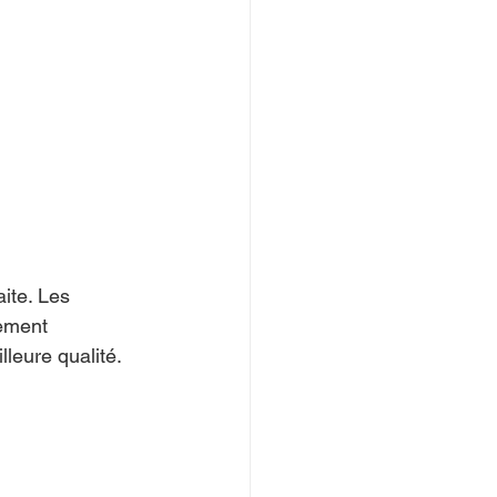
ite. Les 
tement 
leure qualité.