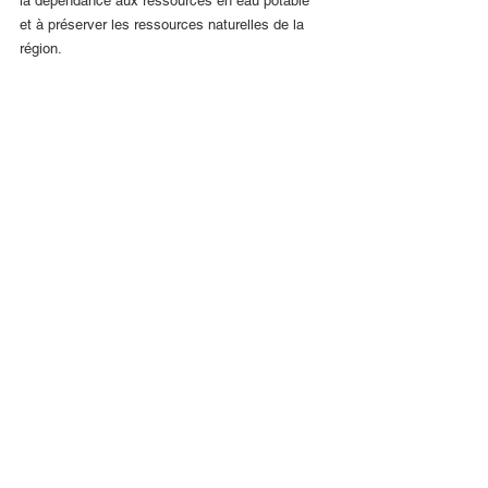
la dépendance aux ressources en eau potable 
et à préserver les ressources naturelles de la 
région.