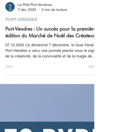
Le Petit Port-Vendrais
7 déc. 2025
2 min de lecture
PORT-VENDRES
Port-Vendres : Un succès pour la première
édition du Marché de Noël des Créateurs
07.12.2025 Ce dimanche 7 décembre, le Quai Fanal à
Port-Vendres a vécu une journée placée sous le signe
de la créativité, de la convivialité et de la magie de
Noël. La toute première édition du Marché de Noël des
Créateurs a rencontré un véritable succès, attirant un
large public venu flâner, découvrir les stands et profiter
des nombreuses animations proposées. Dès
l’ouverture à 10 h, visiteurs, familles et promeneurs se
sont pressés pour découvrir les 20 exposants
présents,