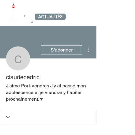
LE PETIT PORT-VENDRAIS
ACTUALITÉS
MENU
Plus d'actions
S'abonner
claudecedric
claudecedric
J'aime Port-Vendres J'y ai passé mon
adolescence et je viendrai y habiter
prochainement. ♥️