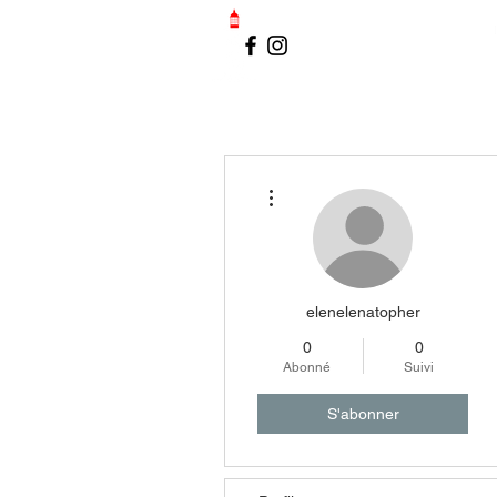
LE PETIT PORT-VENDRAIS
Plus d'actions
elenelenatopher
0
0
Abonné
Suivi
S'abonner