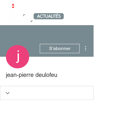
LE PETIT PORT-VENDRAIS
ACTUALITÉS
MENU
Plus d'actions
S'abonner
jean-pierre deulofeu