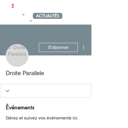
LE PETIT PORT-VENDRAIS
ACTUALITÉS
MENU
Plus d'actions
S'abonner
Droite Parallele
Événements
Gérez et suivez vos événements ici.