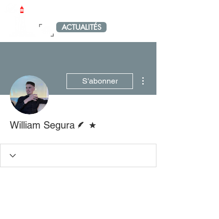
LE PETIT PORT-VENDRAIS
ACTUALITÉS
MENU
Plus d'actions
S'abonner
Écrivain
Forum modérateur
William Segura