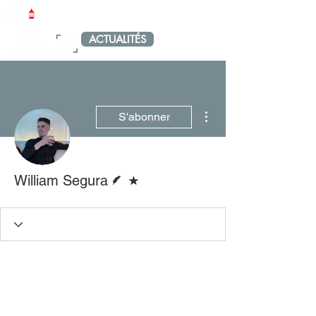
LE PETIT PORT-VENDRAIS
ACTUALITÉS
MENU
Plus d'actions
S'abonner
Écrivain
Forum modérateur
William Segura